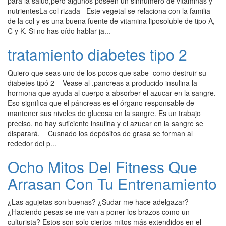
para la salud,pero algunos poseen un sinnúmero de vitaminas y
nutrientesLa col rizada– Este vegetal se relaciona con la familia
de la col y es una buena fuente de vitamina liposoluble de tipo A,
C y K. Si no has oído hablar ja...
tratamiento diabetes tipo 2
Quiero que seas uno de los pocos que sabe como destruir su
diabetes tipó 2 Vease al .pancreas a producido insulina la
hormona que ayuda al cuerpo a absorber el azucar en la sangre.
Eso significa que el páncreas es el órgano responsable de
mantener sus niveles de glucosa en la sangre. Es un trabajo
preciso, no hay suficiente insulina y el azucar en la sangre se
disparará. Cusnado los depósitos de grasa se forman al
rededor del p...
Ocho Mitos Del Fitness Que
Arrasan Con Tu Entrenamiento
¿Las agujetas son buenas? ¿Sudar me hace adelgazar?
¿Haciendo pesas se me van a poner los brazos como un
culturista? Estos son solo ciertos mitos más extendidos en el