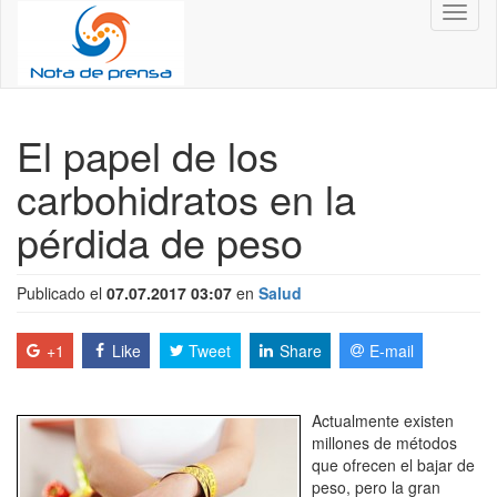
Toggl
naviga
El papel de los
carbohidratos en la
pérdida de peso
Publicado el
07.07.2017 03:07
en
Salud
+1
Like
Tweet
Share
E-mail
Actualmente existen
millones de métodos
que ofrecen el bajar de
peso, pero la gran