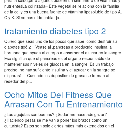
para la salud,pero algunos poseen un sinnúmero de vitaminas y
nutrientesLa col rizada– Este vegetal se relaciona con la familia
de la col y es una buena fuente de vitamina liposoluble de tipo A,
C y K. Si no has oído hablar ja...
tratamiento diabetes tipo 2
Quiero que seas uno de los pocos que sabe como destruir su
diabetes tipó 2 Vease al .pancreas a producido insulina la
hormona que ayuda al cuerpo a absorber el azucar en la sangre.
Eso significa que el páncreas es el órgano responsable de
mantener sus niveles de glucosa en la sangre. Es un trabajo
preciso, no hay suficiente insulina y el azucar en la sangre se
disparará. Cusnado los depósitos de grasa se forman al
rededor del p...
Ocho Mitos Del Fitness Que
Arrasan Con Tu Entrenamiento
¿Las agujetas son buenas? ¿Sudar me hace adelgazar?
¿Haciendo pesas se me van a poner los brazos como un
culturista? Estos son solo ciertos mitos más extendidos en el