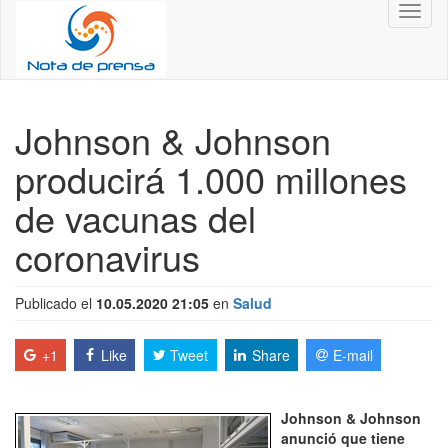
Toggl
naviga
Johnson & Johnson
producirá 1.000 millones
de vacunas del
coronavirus
Publicado el
10.05.2020 21:05
en
Salud
+1
Like
Tweet
Share
E-mail
Johnson & Johnson
anunció que tiene