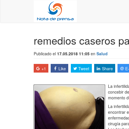
remedios caseros para
Publicado el
17.05.2018 11:05
en
Salud
+1
Like
Tweet
Share
E
La infertil
concebir de
momento de
La infertil
encontrar e
enfermedade
cirugía par