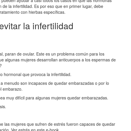
s pueden ayudar a casi todos los casos en que las hormonas
n de la infertilidad. Es por eso que en primer lugar, debe
 tratamiento con hierbas específicas.
tar la infertilidad
al, paran de ovular. Este es un problema común para los
e algunas mujeres desarrollan anticuerpos a los espermas de
?
io hormonal que provoca la infertilidad.
os a menudo son incapaces de quedar embarazadas o por lo
el embarazo.
sea muy difícil para algunas mujeres quedar embarazadas.
sis.
ue las mujeres que sufren de estrés fueron capaces de quedar
ión. Ver estrés en este e-book.