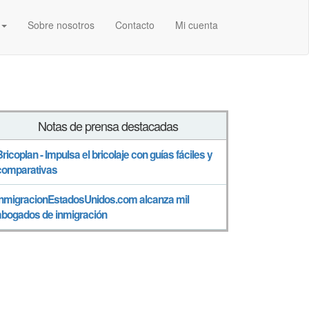
Sobre nosotros
Contacto
Mi cuenta
Notas de prensa destacadas
Bricoplan - Impulsa el bricolaje con guías fáciles y
comparativas
InmigracionEstadosUnidos.com alcanza mil
abogados de inmigración