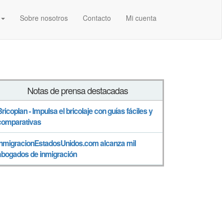
Sobre nosotros
Contacto
Mi cuenta
Notas de prensa destacadas
Bricoplan - Impulsa el bricolaje con guías fáciles y
comparativas
InmigracionEstadosUnidos.com alcanza mil
abogados de inmigración