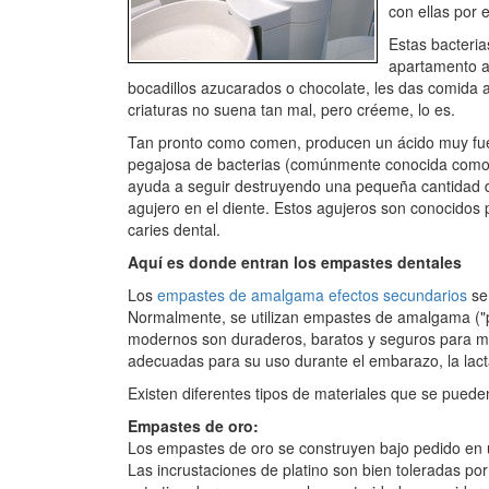
con ellas por e
Estas bacteria
apartamento a
bocadillos azucarados o chocolate, les das comida a
criaturas no suena tan mal, pero créeme, lo es.
Tan pronto como comen, producen un ácido muy fuer
pegajosa de bacterias (comúnmente conocida como pla
ayuda a seguir destruyendo una pequeña cantidad de
agujero en el diente. Estos agujeros son conocidos 
caries dental.
Aquí es donde entran los empastes dentales
Los
empastes de amalgama efectos secundarios
se 
Normalmente, se utilizan empastes de amalgama ("p
modernos son duraderos, baratos y seguros para m
adecuadas para su uso durante el embarazo, la lac
Existen diferentes tipos de materiales que se pueden 
Empastes de oro:
Los empastes de oro se construyen bajo pedido en u
Las incrustaciones de platino son bien toleradas po