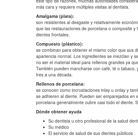
este tipo de razones, muchas autoridades consideran
más cara y requiere múltiples visitas al dentista.
Amalgama (plata):
son resistentes al desgaste y relativamente económ
que las restauraciones de porcelana o composite y t
dientes frontales.
Compuesto (plástico):
se combinan para obtener el mismo color que sus die
apariencia normal. Los ingredientes se mezclan y 
no ser el material ideal para rellenos grandes ya qu
También pueden mancharse con café, té o tabaco, y
tres a una década.
Rellenos de porcelana:
se conocen como incrustaciones inlay u onlay y tam
se adhieren al diente. Pueden ser emparejados en el
porcelana generalmente cubre casi todo el diente. 
Dónde obtener ayuda
Su dentista u otro profesional de la salud dent
Su médico
El servicio de salud de sus dientes públicos