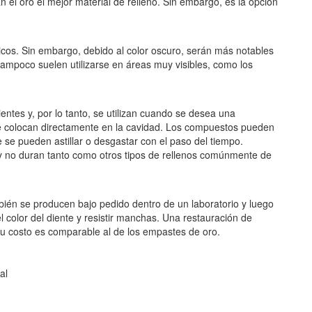
 el oro el mejor material de relleno. Sin embargo, es la opción
icos. Sin embargo, debido al color oscuro, serán más notables
ampoco suelen utilizarse en áreas muy visibles, como los
ntes y, por lo tanto, se utilizan cuando se desea una
se colocan directamente en la cavidad. Los compuestos pueden
e se pueden astillar o desgastar con el paso del tiempo.
 no duran tanto como otros tipos de rellenos comúnmente de
bién se producen bajo pedido dentro de un laboratorio y luego
 color del diente y resistir manchas. Una restauración de
Su costo es comparable al de los empastes de oro.
al