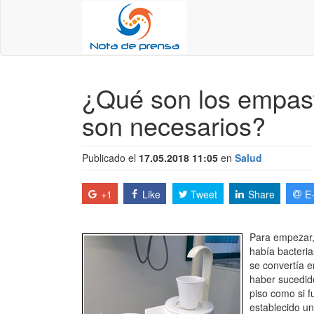
¿Qué son los empast
son necesarios?
Publicado el
17.05.2018 11:05
en
Salud
+1
Like
Tweet
Share
E
Para empezar,
había bacteria
se convertía e
haber sucedid
piso como si f
establecido un