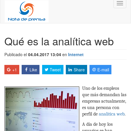
Toggl
naviga
Qué es la analítica web
Publicado el
04.04.2017 13:04
en
Internet
+1
Like
Tweet
Share
E-mail
Uno de los empleos
que más demandan las
empresas actualmente,
es una persona con
perfil de
analitica web
.
A día de hoy los
usuarios se han