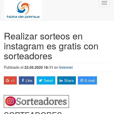
Toggl
naviga
Realizar sorteos en
instagram es gratis con
sorteadores
Publicado el
22.05.2020 18:11
en
Internet
+1
Like
Tweet
Share
E-mail