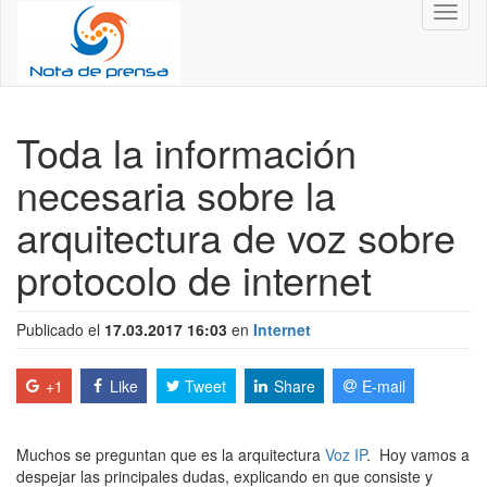
Toggl
naviga
Toda la información
necesaria sobre la
arquitectura de voz sobre
protocolo de internet
Publicado el
17.03.2017 16:03
en
Internet
+1
Like
Tweet
Share
E-mail
Muchos se preguntan que es la arquitectura
Voz IP
. Hoy vamos a
despejar las principales dudas, explicando en que consiste y