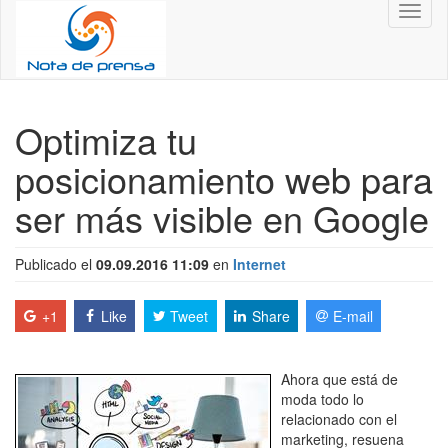
Toggl
naviga
Optimiza tu
posicionamiento web para
ser más visible en Google
Publicado el
09.09.2016 11:09
en
Internet
+1
Like
Tweet
Share
E-mail
Ahora que está de
moda todo lo
relacionado con el
marketing, resuena