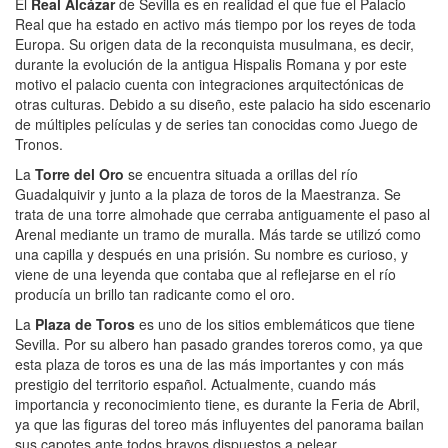
El
Real Alcázar
de Sevilla es en realidad el que fue el Palacio
Real que ha estado en activo más tiempo por los reyes de toda
Europa. Su origen data de la reconquista musulmana, es decir,
durante la evolución de la antigua Hispalis Romana y por este
motivo el palacio cuenta con integraciones arquitectónicas de
otras culturas. Debido a su diseño, este palacio ha sido escenario
de múltiples películas y de series tan conocidas como Juego de
Tronos.
La
Torre del Oro
se encuentra situada a orillas del río
Guadalquivir y junto a la plaza de toros de la Maestranza. Se
trata de una torre almohade que cerraba antiguamente el paso al
Arenal mediante un tramo de muralla. Más tarde se utilizó como
una capilla y después en una prisión. Su nombre es curioso, y
viene de una leyenda que contaba que al reflejarse en el río
producía un brillo tan radicante como el oro.
La
Plaza de Toros
es uno de los sitios emblemáticos que tiene
Sevilla. Por su albero han pasado grandes toreros como, ya que
esta plaza de toros es una de las más importantes y con más
prestigio del territorio español. Actualmente, cuando más
importancia y reconocimiento tiene, es durante la Feria de Abril,
ya que las figuras del toreo más influyentes del panorama bailan
sus capotes ante todos bravos dispuestos a pelear.