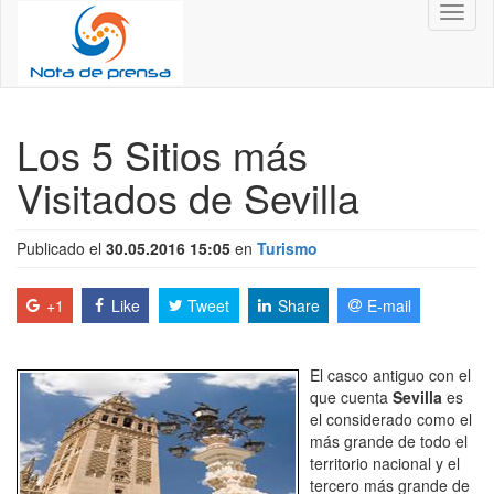
Toggl
naviga
Los 5 Sitios más
Visitados de Sevilla
Publicado el
30.05.2016 15:05
en
Turismo
+1
Like
Tweet
Share
E-mail
El casco antiguo con el
que cuenta
Sevilla
es
el considerado como el
más grande de todo el
territorio nacional y el
tercero más grande de