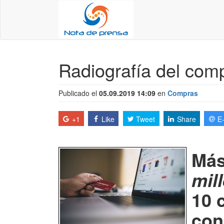
Radiografía del comp
Publicado el
05.09.2019 14:09
en
Compras
+1
Like
Tweet
Share
E
Más
mil
10 
con