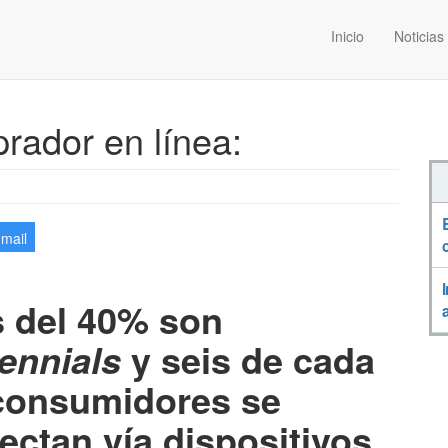
Inicio
Noticias
rador en línea:
-mail
 del 40% son
y seis de cada
lennials
consumidores se
ectan vía dispositivos