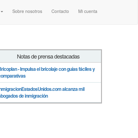
Sobre nosotros
Contacto
Mi cuenta
Notas de prensa destacadas
Bricoplan - Impulsa el bricolaje con guías fáciles y
comparativas
InmigracionEstadosUnidos.com alcanza mil
abogados de inmigración