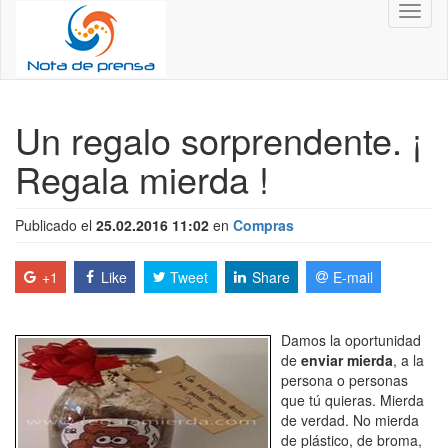
Toggl
naviga
Un regalo sorprendente. ¡
Regala mierda !
Publicado el
25.02.2016 11:02
en
Compras
+1
Like
Tweet
Share
E-mail
Damos la oportunidad
de
enviar mierda
, a la
persona o personas
que tú quieras. Mierda
de verdad. No mierda
de plástico, de broma,