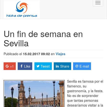
Toggl
naviga
Un fin de semana en
Sevilla
Publicado el
15.02.2017 09:02
en
Viajes
+1
Like
Tweet
Share
E-mail
Sevilla es famosa por el
flamenco, su
gastronomía, y la fiesta.
No es de sorprender
que tantas personas
desearíamos visitar a la