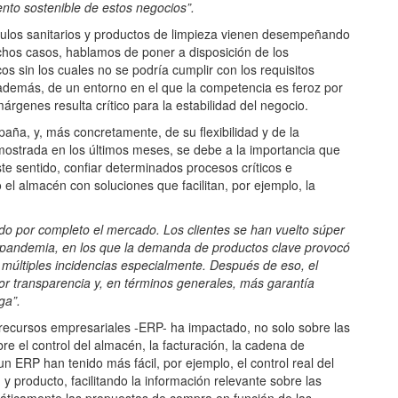
iento sostenible de estos negocios”.
ículos sanitarios y productos de limpieza vienen desempeñando
chos casos, hablamos de poner a disposición de los
s sin los cuales no se podría cumplir con los requisitos
 además, de un entorno en el que la competencia es feroz por
 márgenes resulta crítico para la estabilidad del negocio.
paña, y, más concretamente, de su flexibilidad y de la
ostrada en los últimos meses, se debe a la importancia que
ste sentido, confiar determinados procesos críticos e
o el almacén con soluciones que facilitan, por ejemplo, la
o por completo el mercado. Los clientes se han vuelto súper
a pandemia, en los que la demanda de productos clave provocó
y múltiples incidencias especialmente. Después de eso, el
or transparencia y, en términos generales, más garantía
ga”.
 recursos empresariales -ERP- ha impactado, no solo sobre las
re el control del almacén, la facturación, la cadena de
 un ERP han tenido más fácil, por ejemplo, el control real del
producto, facilitando la información relevante sobre las