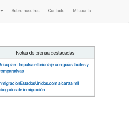
Sobre nosotros
Contacto
Mi cuenta
Notas de prensa destacadas
Bricoplan - Impulsa el bricolaje con guías fáciles y
comparativas
InmigracionEstadosUnidos.com alcanza mil
abogados de inmigración