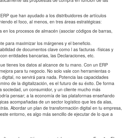
áticamente las propuestas de compra en función de las
 ERP que han ayudado a los distribuidores de artículos
niendo el foco, al menos, en tres áreas estratégicas:
a en los procesos de almacén (asociar códigos de barras,
nte para maximizar los márgenes y el beneficio.
azabilidad de documentos clave como l as facturas -físicas y
 con entidades bancarias, las Declaraciones, etc.
 que tienes los datos al alcance de tu mano. Con un ERP
 mejora para tu negocio. No solo vale con herramientas o
 digital, no servirá para nada. Potencia las capacidades
ino de la digitalización, es el futuro de su éxito. De forma
a sociedad, un consumidor, y un cliente mucho más
 podría pensar; a la economía de las plataformas enseñando
icas acompañadas de un sector logístico que les da alas,
ás. Abordar un plan de transformación digital en tu empresa,
 este entorno, es algo más sencillo de ejecutar de lo que a