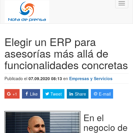
Toggl
naviga
Elegir un ERP para
asesorías más allá de
funcionalidades concretas
Publicado el
07.09.2020 08:13
en
Empresas y Servicios
+1
Like
Tweet
Share
E-mail
En el
negocio de