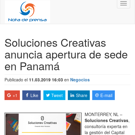
Toggl
naviga
Soluciones Creativas
anuncia apertura de sede
en Panamá
Publicado el
11.03.2019 16:03
en
Negocios
+1
Like
Tweet
Share
E-mail
MONTERREY, NL –
Soluciones Creativas
,
consultoría experta en
la gestión del Capital