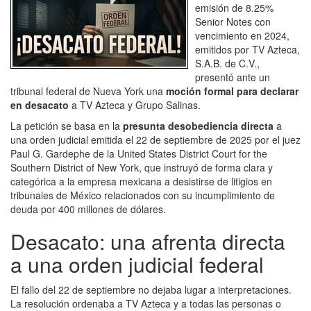
emisión de 8.25%
Senior Notes con
vencimiento en 2024,
emitidos por
TV Azteca,
S.A.B. de C.V.
,
presentó ante un
tribunal federal de Nueva York una
moción formal para declarar
en desacato
a TV Azteca y
Grupo Salinas
.
La petición se basa en la
presunta desobediencia directa
a
una orden judicial emitida el 22 de septiembre de 2025 por el juez
Paul G. Gardephe de la
United States District Court for the
Southern District of New York
, que instruyó de forma clara y
categórica a la empresa mexicana a desistirse de litigios en
tribunales de México relacionados con su incumplimiento de
deuda por 400 millones de dólares.
Desacato: una afrenta directa
a una orden judicial federal
El fallo del 22 de septiembre no dejaba lugar a interpretaciones.
La resolución ordenaba a TV Azteca y a todas las personas o