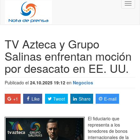
Toggl
naviga
TV Azteca y Grupo
Salinas enfrentan moción
por desacato en EE. UU.
Publicado el
24.10.2025 19:12
en
Negocios
+1
Like
Tweet
Share
E-mail
El fiduciario que
representa a los
tenedores de bonos
internacionales de la