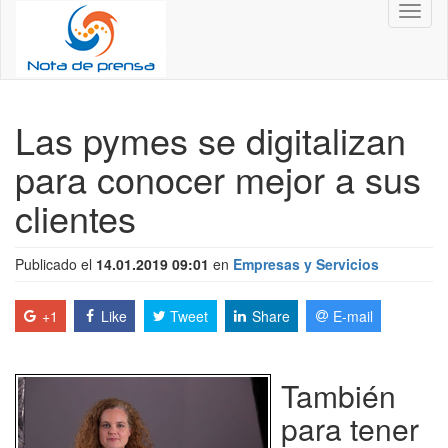
Toggl
naviga
Las pymes se digitalizan
para conocer mejor a sus
clientes
Publicado el
14.01.2019 09:01
en
Empresas y Servicios
+1
Like
Tweet
Share
E-mail
También
para tener