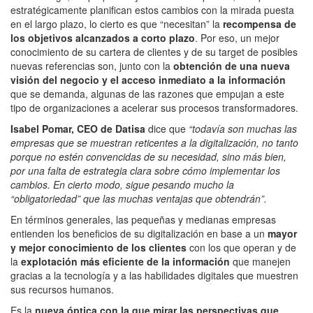
estratégicamente planifican estos cambios con la mirada puesta
en el largo plazo, lo cierto es que “necesitan” la
recompensa de
los objetivos alcanzados a corto plazo
. Por eso, un mejor
conocimiento de su cartera de clientes y de su target de posibles
nuevas referencias son, junto con la
obtención de una nueva
visión del negocio y el acceso inmediato a la información
que se demanda, algunas de las razones que empujan a este
tipo de organizaciones a acelerar sus procesos transformadores.
Isabel Pomar, CEO de Datisa
dice que
“todavía son muchas las
empresas que se muestran reticentes a la digitalización, no tanto
porque no estén convencidas de su necesidad, sino más bien,
por una falta de estrategia clara sobre cómo implementar los
cambios. En cierto modo, sigue pesando mucho la
“obligatoriedad” que las muchas ventajas que obtendrán”.
En términos generales, las pequeñas y medianas empresas
entienden los beneficios de su digitalización en base a un
mayor
y mejor conocimiento de los clientes
con los que operan y de
la
explotación más eficiente de la información
que manejen
gracias a la tecnología y a las habilidades digitales que muestren
sus recursos humanos.
Es la
nueva óptica con la que mirar las perspectivas que