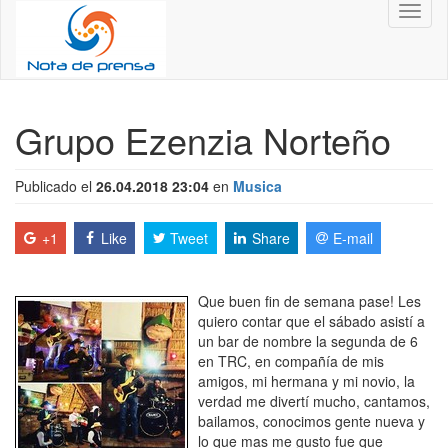
Toggl
naviga
Grupo Ezenzia Norteño
Publicado el
26.04.2018 23:04
en
Musica
+1
Like
Tweet
Share
E-mail
Que buen fin de semana pase! Les
quiero contar que el sábado asistí a
un bar de nombre la segunda de 6
en TRC, en compañía de mis
amigos, mi hermana y mi novio, la
verdad me divertí mucho, cantamos,
bailamos, conocimos gente nueva y
lo que mas me gusto fue que