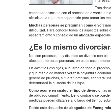
intereses,
Tras decid
comenzar asimismo con el proceso de divorcio o bie
oficializar la ruptura o separación para tomar las m
Muchas personas se preguntan cómo divorciarse 
dificultad
. Para conocer todos los aspectos sobre 
asesoramiento y consejo de un
abogado especialis
¿Es lo mismo divorciar
No, son procesos muy distintos
un divorcio con bie
afectadas terceras personas
, en estos casos menor
En
divorcios con hijos
, a lo largo de todo el proceso
y que refleje de manera veraz la coyuntura económ
género de pruebas, si fueran precisas, adoptará una
determinará la custodia de los hijos.
Como ocurre en cualquier tipo de divorcio
, las 
de obligado cumplimiento. De lo contrario se puede s
medidas pueden dilatarse a lo largo del tiempo sobre
Desde este despacho
de abogados de Fuengirola