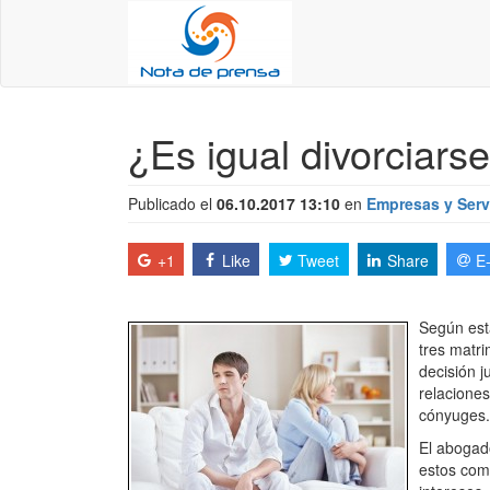
¿Es igual divorciarse
Publicado el
06.10.2017 13:10
en
Empresas y Serv
+1
Like
Tweet
Share
E
Según est
tres matri
decisión j
relaciones
cónyuges.
El abogad
estos com