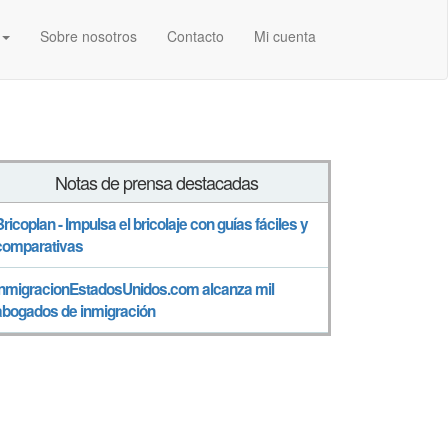
Sobre nosotros
Contacto
Mi cuenta
Notas de prensa destacadas
Bricoplan - Impulsa el bricolaje con guías fáciles y
comparativas
InmigracionEstadosUnidos.com alcanza mil
abogados de inmigración