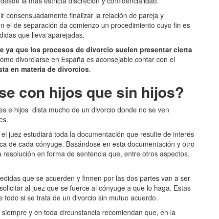
 desde la más estricta discreción y confidencialidad.
ir consensuadamente finalizar la relación de pareja y
n el de separación da comienzo un procedimiento cuyo fin es
edidas que lleva aparejadas.
ya que los procesos de divorcio suelen presentar cierta
cómo divorciarse en España es aconsejable contar con el
ta en materia de divorcios
.
se con hijos que sin hijos?
nes e hijos dista mucho de un divorcio donde no se ven
es.
, el juez estudiará toda la documentación que resulte de interés
ica de cada cónyuge. Basándose en esta documentación y otro
 resolución en forma de sentencia que, entre otros aspectos,
medidas que se acuerden y firmen por las dos partes van a ser
olicitar al juez que se fuerce al cónyuge a que lo haga. Estas
 todo si se trata de un divorcio sin mutuo acuerdo.
siempre y en toda circunstancia recomiendan que, en la