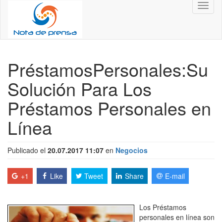
Toggl
naviga
PréstamosPersonales:Su
Solución Para Los
Préstamos Personales en
Línea
Publicado el
20.07.2017 11:07
en
Negocios
+1
Like
Tweet
Share
E-mail
Los Préstamos
personales en línea son