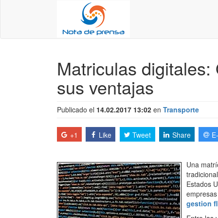
Matriculas digitales
sus ventajas
Publicado el
14.02.2017 13:02
en
Transporte
+1
Like
Tweet
Share
E
Una matríc
tradicion
Estados Un
empresas 
gestion f