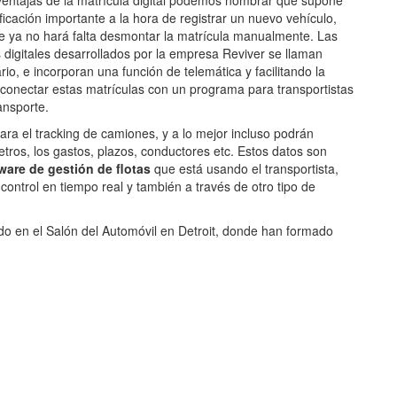
 ventajas de la matrícula digital podemos nombrar que supone
ficación importante a la hora de registrar un nuevo vehículo,
e ya no hará falta desmontar la matrícula manualmente. Las
 digitales desarrollados por la empresa Reviver se llaman
io, e incorporan una función de telemática y facilitando la
e conectar estas matrículas con un programa para transportistas
ransporte.
ara el tracking de camiones, y a lo mejor incluso podrán
tros, los gastos, plazos, conductores etc. Estos datos son
ware de gestión de flotas
que está usando el transportista,
 control en tiempo real y también a través de otro tipo de
do en el Salón del Automóvil en Detroit, donde han formado