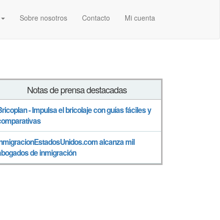
Sobre nosotros
Contacto
Mi cuenta
Notas de prensa destacadas
Bricoplan - Impulsa el bricolaje con guías fáciles y
comparativas
InmigracionEstadosUnidos.com alcanza mil
abogados de inmigración