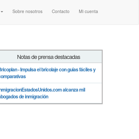
Sobre nosotros
Contacto
Mi cuenta
Notas de prensa destacadas
Bricoplan - Impulsa el bricolaje con guías fáciles y
comparativas
InmigracionEstadosUnidos.com alcanza mil
abogados de inmigración