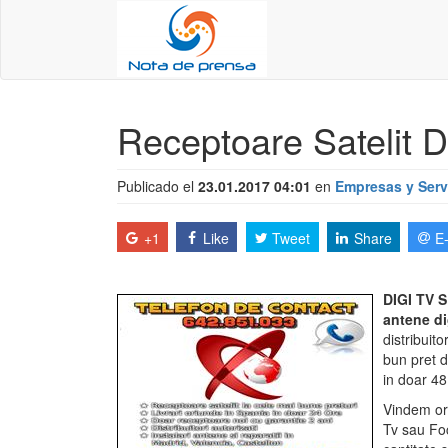
Receptoare Satelit D
Publicado el
23.01.2017 04:01
en
Empresas y Serv
+1
Like
Tweet
Share
E
DIGI TV 
antene di
distribuit
bun pret d
in doar 48 
Vindem ori
Tv sau Foc