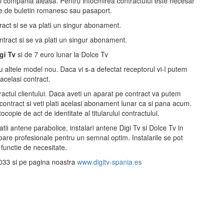
si compania aleasa. Pentru intocmirea contractului este necesar
ie de buletin romanesc sau pasaport.
ract si se va plati un singur abonament.
ntract si se va plati un singur abonament.
gi Tv
si de 7 euro lunar la Dolce Tv
 cu altele model nou. Daca vi s-a defectat receptorul vi-l putem
 acelasi contract.
ractul clientului. Daca aveti un aparat pe contract va putem
contract si veti plati acelasi abonament lunar ca si pana acum.
opie de act de identitate al titularului contractului.
atii antene parabolice, instalari antene Digi Tv si Dolce Tv in
are profesionale pentru un semnal optim. Instalarile se pot
 functie de necesitate.
-033 si pe pagina noastra
www.digitv-spania.es