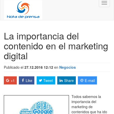
Toggl
naviga
La importancia del
contenido en el marketing
digital
Publicado el
27.12.2016 12:12
en
Negocios
+1
Like
Tweet
Share
E-mail
Todos sabemos la
importancia del
marketing de
contenidos que ha ido