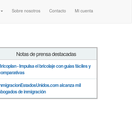
Sobre nosotros
Contacto
Mi cuenta
Notas de prensa destacadas
Bricoplan - Impulsa el bricolaje con guías fáciles y
comparativas
InmigracionEstadosUnidos.com alcanza mil
abogados de inmigración