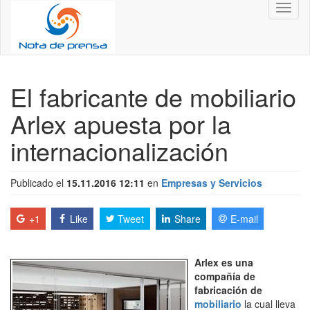
Toggl
naviga
El fabricante de mobiliario
Arlex apuesta por la
internacionalización
Publicado el
15.11.2016 12:11
en
Empresas y Servicios
+1
Like
Tweet
Share
E-mail
Arlex es una
compañía de
fabricación de
mobiliario
la cual lleva