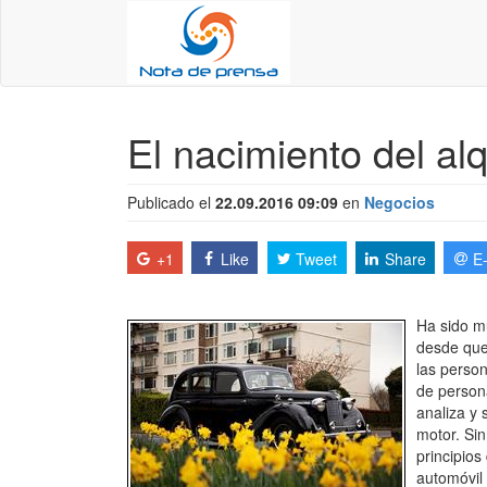
El nacimiento del alq
Publicado el
22.09.2016 09:09
en
Negocios
+1
Like
Tweet
Share
E
Ha sido mu
desde que 
las person
de person
analiza y 
motor. Sin
principios
automóvil 