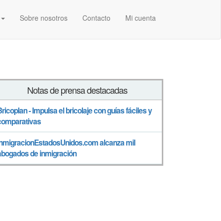
Sobre nosotros
Contacto
Mi cuenta
Notas de prensa destacadas
Bricoplan - Impulsa el bricolaje con guías fáciles y
comparativas
InmigracionEstadosUnidos.com alcanza mil
abogados de inmigración