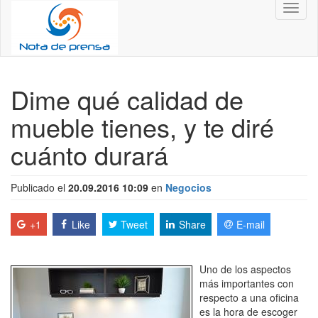
Toggl
naviga
Dime qué calidad de
mueble tienes, y te diré
cuánto durará
Publicado el
20.09.2016 10:09
en
Negocios
+1
Like
Tweet
Share
E-mail
Uno de los aspectos
más importantes con
respecto a una oficina
es la hora de escoger