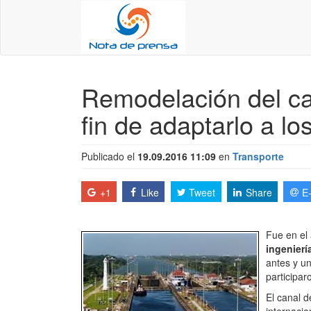
Remodelación del c
fin de adaptarlo a l
Publicado el
19.09.2016 11:09
en
Transporte
+1
Like
Tweet
Share
E
Fue en el
ingenierí
antes y un
participa
El canal 