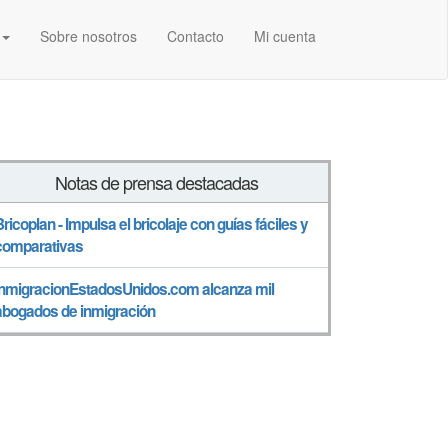
Sobre nosotros
Contacto
Mi cuenta
Notas de prensa destacadas
Bricoplan - Impulsa el bricolaje con guías fáciles y
comparativas
InmigracionEstadosUnidos.com alcanza mil
abogados de inmigración