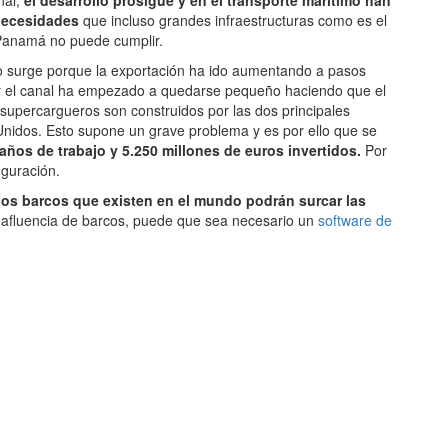
nal,
el desarrollo prosigue y en el transporte marítimo han
necesidades
que incluso grandes infraestructuras como es el
Panamá no puede cumplir.
cto surge porque la exportación ha ido aumentando a pasos
 el canal ha empezado a quedarse pequeño haciendo que el
 supercargueros son construidos por las dos principales
nidos. Esto supone un grave problema y es por ello que se
os de trabajo y 5.250 millones de euros invertidos.
Por
uguración.
los barcos que existen en el mundo podrán surcar las
 afluencia de barcos, puede que sea necesario un
software de