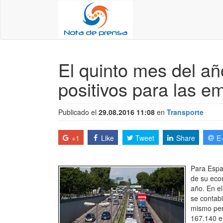
El quinto mes del añ
positivos para las e
Publicado el
29.08.2016 11:08
en
Transporte
+1
Like
Tweet
Share
E
Para Espa
de su econ
año. En el
se contab
mismo peri
167.140 e