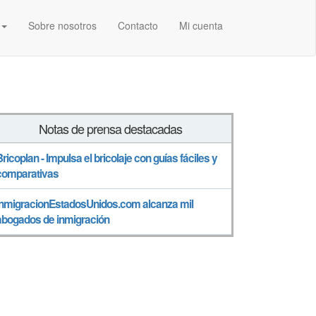
Sobre nosotros
Contacto
Mi cuenta
Notas de prensa destacadas
Bricoplan - Impulsa el bricolaje con guías fáciles y
comparativas
InmigracionEstadosUnidos.com alcanza mil
abogados de inmigración