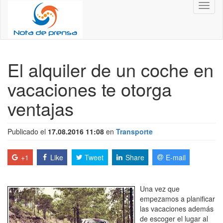
Toggl
naviga
El alquiler de un coche en
vacaciones te otorga
ventajas
Publicado el
17.08.2016 11:08
en
Transporte
+1
Like
Tweet
Share
E-mail
Una vez que
empezamos a planificar
las vacaciones además
de escoger el lugar al