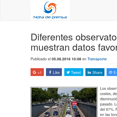
Diferentes observato
muestran datos favo
Publicado el
05.08.2016 10:08
en
Transporte
+1
Like
Tweet
Share
E
Los observ
costes, de
disminució
pasado. L
del 67%. P
en las to