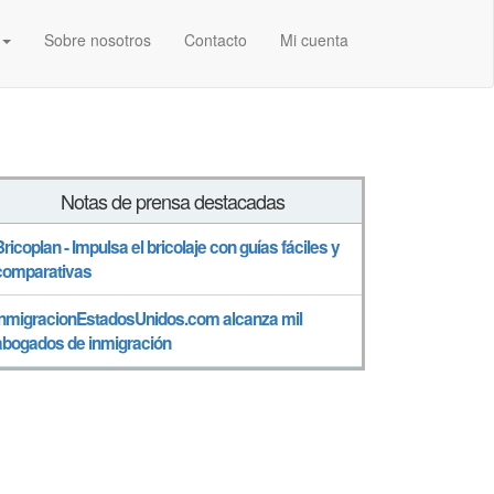
Sobre nosotros
Contacto
Mi cuenta
Notas de prensa destacadas
Bricoplan - Impulsa el bricolaje con guías fáciles y
comparativas
InmigracionEstadosUnidos.com alcanza mil
abogados de inmigración