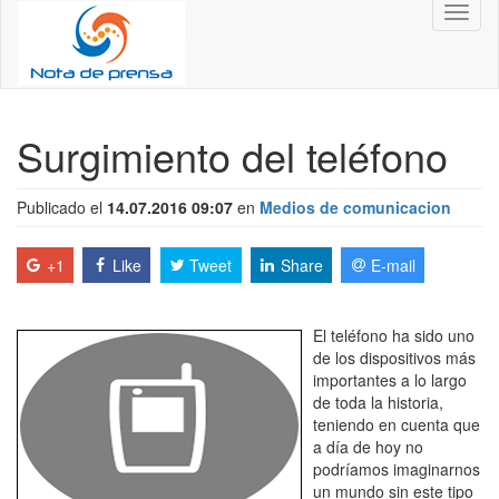
Toggl
naviga
Surgimiento del teléfono
Publicado el
14.07.2016 09:07
en
Medios de comunicacion
+1
Like
Tweet
Share
E-mail
El teléfono ha sido uno
de los dispositivos más
importantes a lo largo
de toda la historia,
teniendo en cuenta que
a día de hoy no
podríamos imaginarnos
un mundo sin este tipo