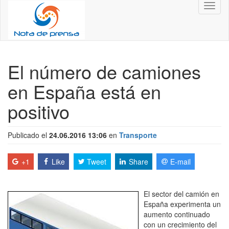
Toggl
naviga
El número de camiones
en España está en
positivo
Publicado el
24.06.2016 13:06
en
Transporte
+1
Like
Tweet
Share
E-mail
El sector del camión en
España experimenta un
aumento continuado
con un crecimiento del