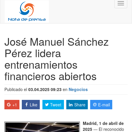
Toggl
naviga
José Manuel Sánchez
Pérez lidera
entrenamientos
financieros abiertos
Publicado el
03.04.2025 09:23
en
Negocios
+1
Like
Tweet
Share
E-mail
Madrid, 1 de abril de
2025
— El reconocido