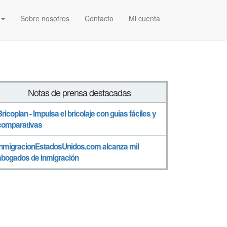
Sobre nosotros
Contacto
Mi cuenta
Notas de prensa destacadas
Bricoplan - Impulsa el bricolaje con guías fáciles y
comparativas
InmigracionEstadosUnidos.com alcanza mil
abogados de inmigración