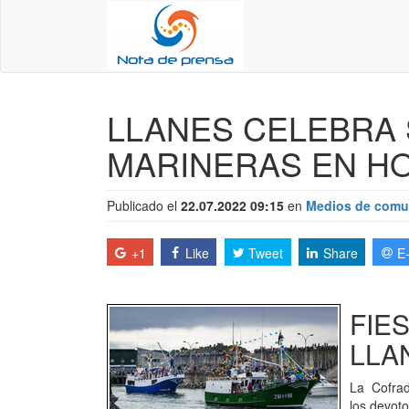
LLANES CELEBRA 
MARINERAS EN HO
Publicado el
22.07.2022 09:15
en
Medios de comu
+1
Like
Tweet
Share
E
FIE
LLA
La Cofrad
los devoto