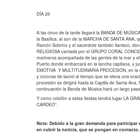
DÍA 26
A las cinco de la tarde llegará la BANDA DE MÚSIC
la Basílica, al son de la MARCHA DE SANTA ANA, qu
Ramón Sobrino y el sacerdote también llanisco, 
RELIGIOSA cantada por el GRUPO CORAL CONCEJO
marineros acompañada de las gentes de la mar y el pu
Puerto donde embarcará en la lancha capitana, y j
EMOTIVA Y MULTITUDINARIA PROCESIÓN, en la que s
y coronas de laurel al tiempo que se eleva una oraci
procesión se dirigirá hasta la Capilla de Santa Ana
continuación la Banda de Música hará un largo pasa
Y como colofón a estas fiestas tendrá lugar LA 
CARDEO”.
Nota: Debido a la gran demanda para participar 
en cubrir la noticia, que se pongan en contacto.