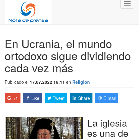
Toggl
naviga
En Ucrania, el mundo
ortodoxo sigue dividiendo
cada vez más
Publicado el
17.07.2022 16:11
en
Religion
+1
Like
Tweet
Share
E-mail
La iglesia
es una de