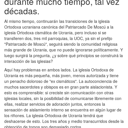
durante mucho tiempo, tal vez
décadas.
Al mismo tiempo, continuarán las transiciones de la iglesia
Ortodoxa ucraniana canónica del Patriarcado De Moscú a la
iglesia Ortodoxa cismática de Ucrania, pero incluso si se
transfieren dos, tres mil parroquias, la UOC, ya sin el prefijo
"Patriarcado de Moscú", seguirá siendo la comunidad religiosa
más grande de Ucrania, que no puede ignorarse políticamente. Y
luego surgirá la pregunta, ¿y sobre qué principios se construirá la
interacción de las iglesias?
Aquí hay problemas en ambos lados. La iglesia Ortodoxa de
Ucrania es más pequeña, más joven, menos autorizada y tiene
un penacho doloroso de "ex cismáticos". La autoconciencia de
muchos sacerdotes y obispos es en gran parte aislacionista. Y
esto es comprensible: si creciste sin comunicación con otras
iglesias locales, sin la posibilidad de comunicarse libremente con
ellas, realizar servicios de adoración juntos, entonces la
sensación de aislamiento interno se encuentra en algún lugar de
los riñones. La iglesia Ortodoxa de Ucrania tendrá que
deshacerse de esto. Los tres años y medio transcurridos desde la
obtención de tomos son demasiado cortos.