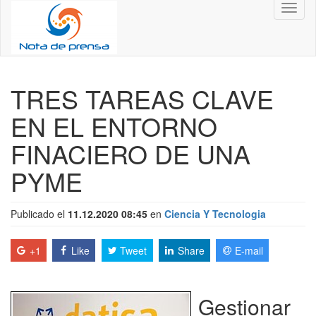
Toggl
naviga
TRES TAREAS CLAVE
EN EL ENTORNO
FINACIERO DE UNA
PYME
Publicado el
11.12.2020 08:45
en
Ciencia Y Tecnologia
+1
Like
Tweet
Share
E-mail
Gestionar