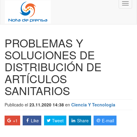
Toggl
naviga
PROBLEMAS Y
SOLUCIONES DE
DISTRIBUCIÓN DE
ARTÍCULOS
SANITARIOS
Publicado el
23.11.2020 14:38
en
Ciencia Y Tecnologia
+1
Like
Tweet
Share
E-mail