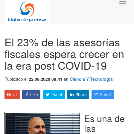
Toggl
naviga
El 23% de las asesorías
fiscales espera crecer en
la era post COVID-19
Publicado el
22.09.2020 08:41
en
Ciencia Y Tecnologia
+1
Like
Tweet
Share
E-mail
Es una de
las