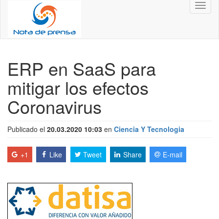
Toggl
naviga
ERP en SaaS para
mitigar los efectos
Coronavirus
Publicado el
20.03.2020 10:03
en
Ciencia Y Tecnologia
+1
Like
Tweet
Share
E-mail