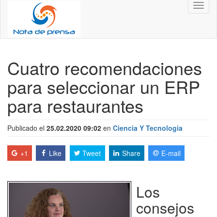
Toggl
naviga
Cuatro recomendaciones
para seleccionar un ERP
para restaurantes
Publicado el
25.02.2020 09:02
en
Ciencia Y Tecnologia
+1
Like
Tweet
Share
E-mail
Los
consejos