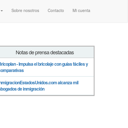
Sobre nosotros
Contacto
Mi cuenta
Notas de prensa destacadas
Bricoplan - Impulsa el bricolaje con guías fáciles y
comparativas
InmigracionEstadosUnidos.com alcanza mil
abogados de inmigración