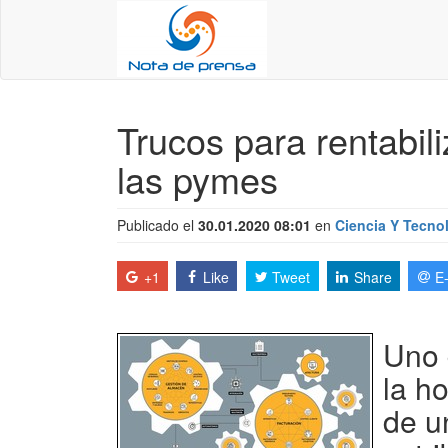
Trucos para rentabil
las pymes
Publicado el
30.01.2020 08:01
en
Ciencia Y Tecno
+1
Like
Tweet
Share
E
Uno 
la ho
de u