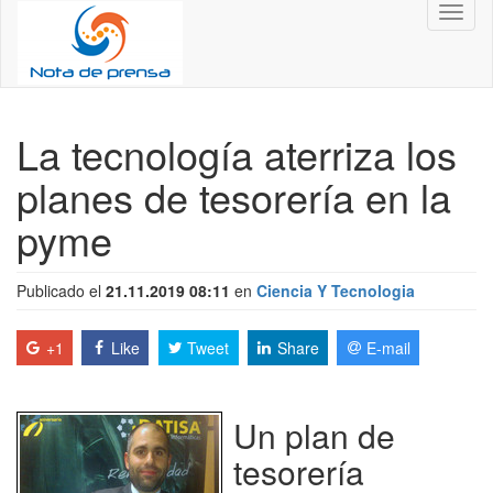
Toggl
naviga
La tecnología aterriza los
planes de tesorería en la
pyme
Publicado el
21.11.2019 08:11
en
Ciencia Y Tecnologia
+1
Like
Tweet
Share
E-mail
Un plan de
tesorería