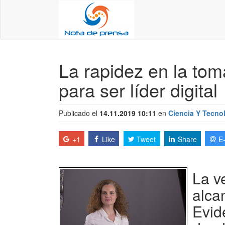
La rapidez en la tom
para ser líder digital
Publicado el
14.11.2019 10:11
en
Ciencia Y Tecno
+1
Like
Tweet
Share
E
La v
alca
Evid