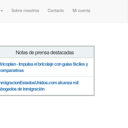
Sobre nosotros
Contacto
Mi cuenta
Notas de prensa destacadas
Bricoplan - Impulsa el bricolaje con guías fáciles y
comparativas
InmigracionEstadosUnidos.com alcanza mil
abogados de inmigración