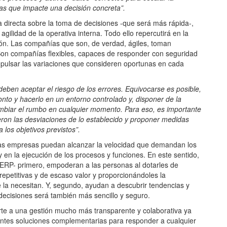
las que impacte una decisión concreta”.
a directa sobre la toma de decisiones -que será más rápida-,
agilidad de la operativa interna. Todo ello repercutirá en la
cción. Las compañías que son, de verdad, ágiles, toman
Son compañías flexibles, capaces de responder con seguridad
mpulsar las variaciones que consideren oportunas en cada
deben aceptar el riesgo de los errores. Equivocarse es posible,
onto y hacerlo en un entorno controlado y, disponer de la
cambiar el rumbo en cualquier momento. Para eso, es importante
jeron las desviaciones de lo establecido y proponer medidas
a los objetivos previstos”.
 las empresas puedan alcanzar la velocidad que demandan los
 en la ejecución de los procesos y funciones. En este sentido,
-ERP- primero, empoderan a las personas al dotarles de
epetitivas y de escaso valor y proporcionándoles la
 la necesitan. Y, segundo, ayudan a descubrir tendencias y
 decisiones será también más sencillo y seguro.
orte a una gestión mucho más transparente y colaborativa ya
rentes soluciones complementarias para responder a cualquier