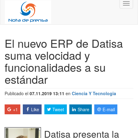
Toggl
naviga
El nuevo ERP de Datisa
suma velocidad y
funcionalidades a su
estándar
Publicado el
07.11.2019 13:11
en
Ciencia Y Tecnologia
+1
Like
Tweet
Share
E-mail
Datisa presenta la