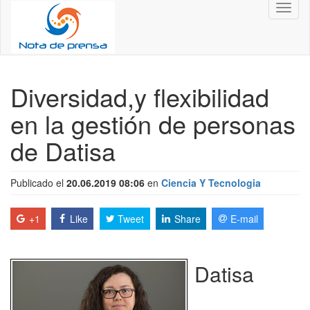
Toggl
naviga
Diversidad,y flexibilidad
en la gestión de personas
de Datisa
Publicado el
20.06.2019 08:06
en
Ciencia Y Tecnologia
+1
Like
Tweet
Share
E-mail
Datisa