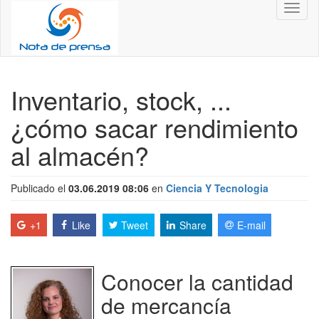
Toggl
naviga
Inventario, stock, ...
¿cómo sacar rendimiento
al almacén?
Publicado el
03.06.2019 08:06
en
Ciencia Y Tecnologia
+1
Like
Tweet
Share
E-mail
Conocer la cantidad
de mercancía