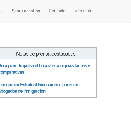
Sobre nosotros
Contacto
Mi cuenta
Notas de prensa destacadas
Bricoplan - Impulsa el bricolaje con guías fáciles y
comparativas
InmigracionEstadosUnidos.com alcanza mil
abogados de inmigración