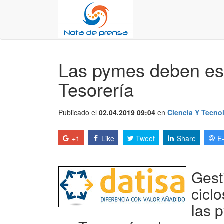
Las pymes deben est
Tesorería
Publicado el
02.04.2019 09:04
en
Ciencia Y Tecno
+1
Like
Tweet
Share
E
Gest
cicl
las 